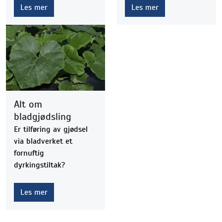
større sjanse er det for
Les mer
Les mer
at kvaliteten kan
påvirkes av dette. Her
er det store
sortsforskjeller -
”robuste” sorter tåler
mye.
Alt om
bladgjødsling
Er tilføring av gjødsel
via bladverket et
fornuftig
dyrkingstiltak?
Les mer