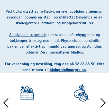
Ved tidlig utsett av nyttedyr, og jevn oppfølging gjennom
sesongen, oppnås en stabil og målrettet bekjempelse av
skadegjørere i jordbær- og bringebærkulturer.
Amblyseius cucumeris
kan settes ut forebyggende og
bekjemper trips og noe midd.
Phytoseiulus persimilis
bekjemper effektivt spinnmidd ved angrep, og
Aphidius
colemani/ervi
parasitterer bladlus.
For veiledning og bestilling, ring oss på 32 22 85 50 eller
send e-post til
biologisk@norgro.no
.