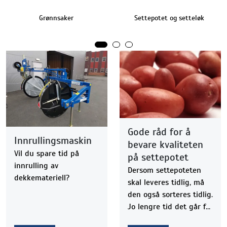
Grønnsaker
Settepotet og setteløk
Gode råd for å
Innrullingsmaskin
bevare kvaliteten
Vil du spare tid på
på settepotet
innrulling av
Dersom settepoteten
dekkemateriell?
skal leveres tidlig, må
den også sorteres tidlig.
Jo lengre tid det går fra
sortering til setting, jo