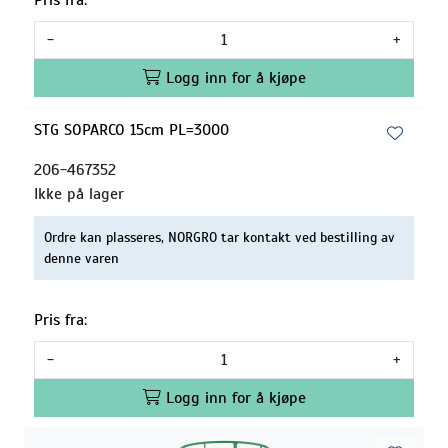
-
+
Logg inn for å kjøpe
STG SOPARCO 15cm PL=3000
206-467352
Ikke på lager
Ordre kan plasseres, NORGRO tar kontakt ved bestilling av
denne varen
Pris fra:
-
+
Logg inn for å kjøpe