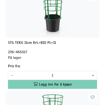
STG TEKU 11cm Krt.=810 PL=11
206-466167
På lager
Pris fra:
-
+
Logg inn for å kjøpe