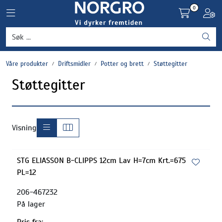
Skip to main content
0
Toggle navigation
Toggl
Grønnsaker
Våre produkter
Driftsmidler
Potter og brett
Støttegitter
Settepotet og setteløk
Støttegitter
Frukt og bær
Plantevern og nyttedyr
Visning
Blomster, potter og brett
STG ELIASSON B-CLIPPS 12cm Lav H=7cm Krt.=675
PL=12
Driftsmidler
206-467232
På lager
Pris fra: