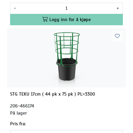
-
+
Logg inn for å kjøpe
STG TEKU 17cm ( 44 pk x 75 pk ) PL=3300
206-466174
På lager
Pris fra: