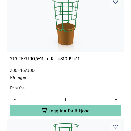
STG TEKU 10,5-11cm Krt.=810 PL=11
206-467300
På lager
Pris fra:
-
+
Logg inn for å kjøpe