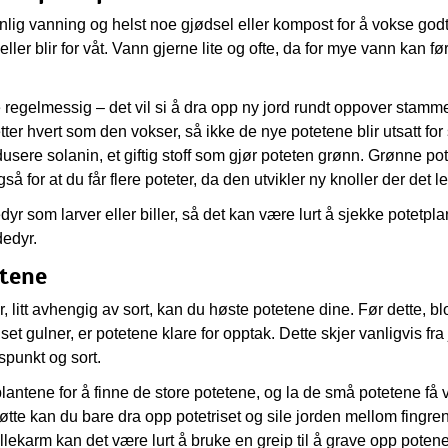
nlig vanning og helst noe gjødsel eller kompost for å vokse god
eller blir for våt. Vann gjerne lite og ofte, da for mye vann kan før
e regelmessig – det vil si å dra opp ny jord rundt oppover stam
etter hvert som den vokser, så ikke de nye potetene blir utsatt for 
sere solanin, et giftig stoff som gjør poteten grønn. Grønne pot
 for at du får flere poteter, da den utvikler ny knoller der det 
yr som larver eller biller, så det kan være lurt å sjekke potetpl
dedyr.
tetene
, litt avhengig av sort, kan du høste potetene dine. Før dette, b
iset gulner, er potetene klare for opptak. Dette skjer vanligvis fra ju
spunkt og sort.
plantene for å finne de store potetene, og la de små potetene få vo
 bøtte kan du bare dra opp potetriset og sile jorden mellom fingre
 pallekarm kan det være lurt å bruke en greip til å grave opp pote