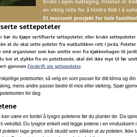
bruke i egen matlaging. Poteten er båd
en viktig rolle for å hindre folk i å su
Et morsomt prosjekt for hele familien
fiserte settepoteter
 bør du kjøpe sertifiserte settepoteter, eller bruke settepoteter
ke at du skal sette poteter fra matbutikken rett i jorda. Poteter 
e små organismer som kan smitte over fra kjøkkenhagen til jord
u bor et stykke fra en potetbonde, skal det ikke mye til før smit
lert gjennom
Forskrift om settepoteter
.
skjellige potetsorter, så velg en som passer for ditt klima og di
aking, mens andre passer bedre til mos eller steking. Spør gjerne
 potetsorten for deg.
etene
kan være en fordel å lysgro potetene før du planter de. Da spir
s veksttid. Du lysgror enkelt ved legge potene i en vinduskarm i
l poteten lage groer, små skudd som stikker ut av poteten. Ikke l