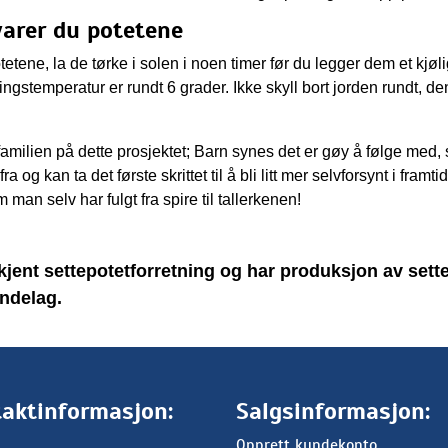
varer du potetene
etene, la de tørke i solen i noen timer før du legger dem et kjølig
ingstemperatur er rundt 6 grader. Ikke skyll bort jorden rundt, de
amilien på dette prosjektet; Barn synes det er gøy å følge med,
og kan ta det første skrittet til å bli litt mer selvforsynt i framti
 man selv har fulgt fra spire til tallerkenen!
nt settepotetforretning og har produksjon av sett
ndelag.
aktinformasjon:
Salgsinformasjon:
Opprett kundekonto