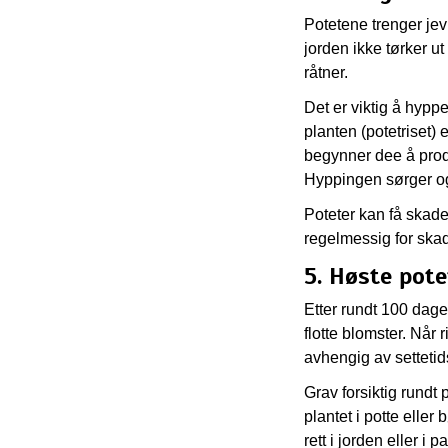
Potetene trenger jev
jorden ikke tørker ut 
råtner.
Det er viktig å hypp
planten (potetriset) 
begynner dee å produ
Hyppingen sørger også
Poteter kan få skaded
regelmessig for ska
5. Høste po
Etter rundt 100 dager
flotte blomster. Når r
avhengig av settetid
Grav forsiktig rundt 
plantet i potte eller
rett i jorden eller i