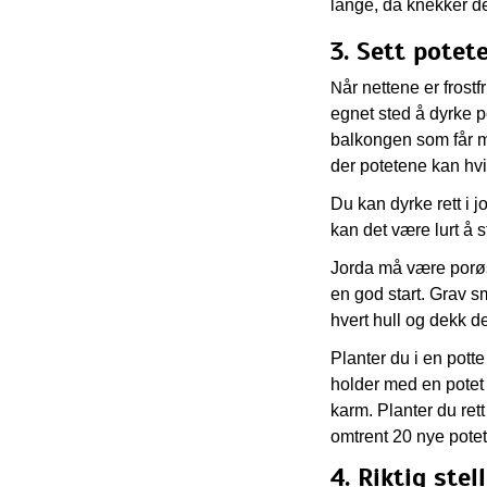
lange, da knekker de 
3. Sett potet
år nettene er frost
N
egnet sted å dyrke po
balkongen som får m
der potetene kan hvil
Du kan dyrke rett i j
kan det være lurt å s
Jorda må være porøs o
en god start. Grav s
hvert hull og dekk d
Planter du i en potte
holder med en potet 
karm. Planter du rett
omtrent 20 nye potet
4. Riktig ste