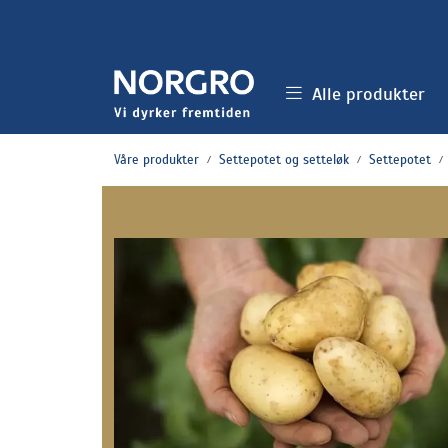
Skip to main content
Alle produkter
Våre produkter
Settepotet og setteløk
Settepotet