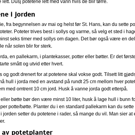
lett. Dusj potetene lett med vann hvis de blir tørre.
ene i jorden
frie, fra begynnelsen av mai og helst før St. Hans, kan du sette po
teter. Poteter trives best i sollys og varme, så velg et sted i hag
inst seks timer med sollys om dagen. Det bør også være en delv
e når solen blir for sterk.
orda, en pallekarm, i plantekasser, potter eller bøtter. Er det førs
tarte smått og utvid etter hvert.
g godt drenert for at potetene skal vokse godt. Tilsett litt gjøds
må hull i jorda med en avstand på rundt 25 cm mellom hver potet
em med omtrent 10 cm jord. Husk å vanne jorda godt etterpå.
 eller bøtte bør den være minst 10 liter, husk å lage hull i bunn f
per potte/bøtte. Planter du i en standard pallekarm kan du sette
 i jorden setter du potetene i rader, så mange du vil. Man sier at 
er.
ll av potetplanter