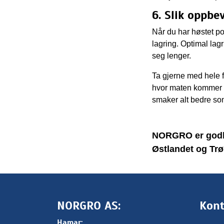
6. Slik oppbe
Når du har høstet pot
lagring. Optimal lagr
seg lenger.
Ta gjerne med hele f
hvor maten kommer fra 
smaker alt bedre som
NORGRO er godkje
Østlandet og Trø
NORGRO AS:
Kont
Hamar: