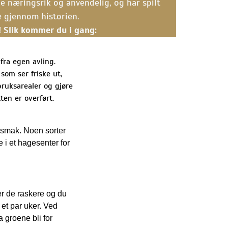
e næringsrik og anvendelig, og har spilt
lte gjennom historien.
! Slik kommer du i gang:
 fra egen avling.
som ser friske ut,
bruksarealer og gjøre
ten er overført.
n smak. Noen sorter
 i et hagesenter for
er de raskere og du
 et par uker. Ved
a groene bli for