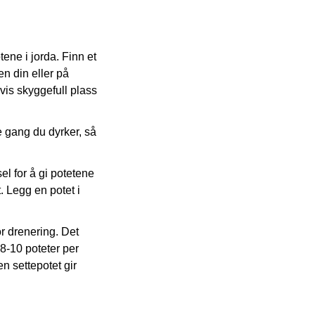
tene i jorda. Finn et
en din eller på
is skyggefull plass
te gang du dyrker, så
el for å gi potetene
. Legg en potet i
or drenering. Det
 8-10 poteter per
en settepotet gir