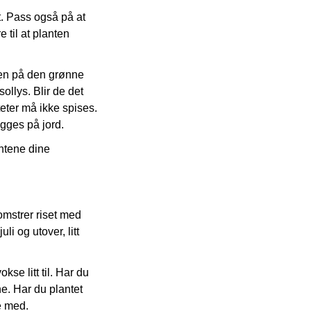
t. Pass også på at
e til at planten
men på den grønne
sollys. Blir de det
eter må ikke spises.
legges på jord.
antene dine
lomstrer riset med
li og utover, litt
kse litt til. Har du
ne. Har du plantet
ne med.