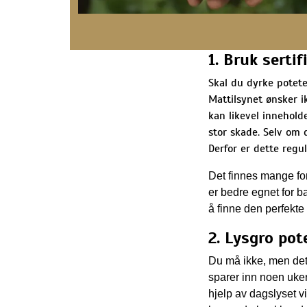
1. Bruk serti
Skal du dyrke poteter
Mattilsynet ønsker ik
kan likevel innehold
stor skade. Selv om d
Derfor er dette regu
Det finnes mange for
er bedre egnet for b
å finne den perfekte
2. Lysgro pot
Du må ikke, men det 
sparer inn noen uker
hjelp av dagslyset vi