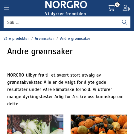
Skip to main content
0
Toggle navigation
Toggl
Grønnsaker
Våre produkter
Grønnsaker
Andre grønnsaker
Settepotet og setteløk
Andre grønnsaker
Frukt og bær
Plantevern og nyttedyr
NORGRO tilbyr frø til et svært stort utvalg av
grønnsakvekster. Alle er de valgt for å yte gode
resultater under våre klimatiske forhold. Vi utfører
Blomster, potter og brett
mange dyrkingstester årlig for å sikre oss kunnskap om
dette.
Driftsmidler