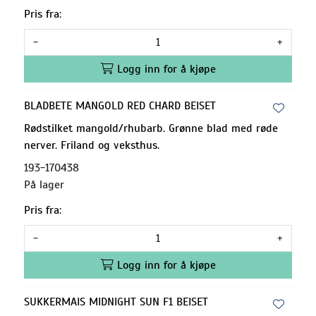
Pris fra:
-
+
Logg inn for å kjøpe
BLADBETE MANGOLD RED CHARD BEISET
Rødstilket mangold/rhubarb. Grønne blad med røde
nerver. Friland og veksthus.
193-170438
På lager
Pris fra:
-
+
Logg inn for å kjøpe
SUKKERMAIS MIDNIGHT SUN F1 BEISET