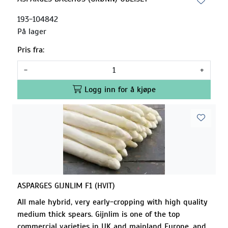
193-104842
På lager
Pris fra:
-
+
Logg inn for å kjøpe
ASPARGES GIJNLIM F1 (HVIT)
All male hybrid, very early-cropping with high quality
medium thick spears. Gijnlim is one of the top
commercial varieties in UK and mainland Europe, and