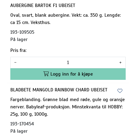
AUBERGINE BARTOK F1 UBEISET
Oval, svart, blank aubergine. Vekt: ca. 350 g. Lengde:
ca 15 cm. Veksthus.
193-109505
På lager
Pris fra:
-
+
Logg inn for å kjøpe
BLADBETE MANGOLD RAINBOW CHARD UBEISET
Fargeblanding. Grønne blad med røde, gule og oransje
nerver. Babyleaf-produksjon. Minstekvanta til HOBBY:
25g, 100 g, 1000g.
193-170454
På lager