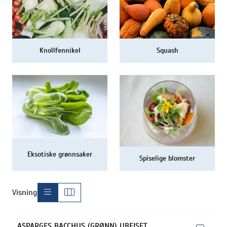
Knollfennikel
Squash
Eksotiske grønnsaker
Spiselige blomster
Visning
ASPARGES BACCHUS (GRØNN) UBEISET