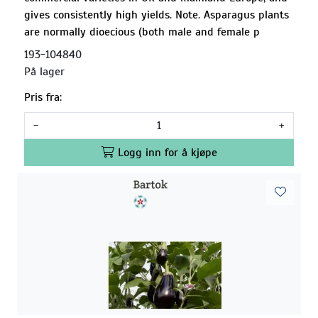
gives consistently high yields. Note. Asparagus plants
are normally dioecious (both male and female p
193-104840
På lager
Pris fra:
-
+
Logg inn for å kjøpe