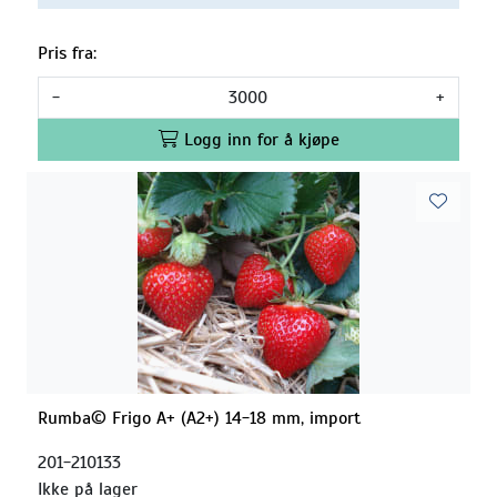
Pris fra:
-
+
Logg inn for å kjøpe
Rumba© Frigo A+ (A2+) 14-18 mm, import
201-210133
Ikke på lager