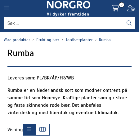
Skip to main content
0
Toggle navigation
Toggl
Grønnsaker
Våre produkter
Frukt og bær
Jordbærplanter
Rumba
Settepotet og setteløk
Rumba
Frukt og bær
Plantevern og nyttedyr
Leveres som: PL/BR/ÅP/FR/WB
Rumba er en Nederlandsk sort som modner omtrent på
Blomster, potter og brett
samme tid som Honeoye. Kraftige planter som gir store
og faste skinnende røde bær. Det anbefales
Driftsmidler
vinterdekking med fiberduk og eventuelt klimaduk.
Visning