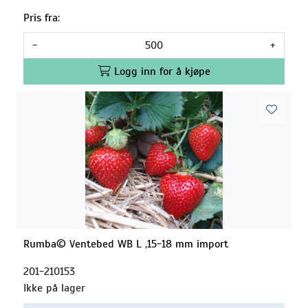
Pris fra:
-
+
Logg inn for å kjøpe
Rumba© Ventebed WB L ,15-18 mm import
201-210153
Ikke på lager