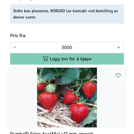
Ordre kan plasseres, NORGRO tar kontakt ved bestilling av
denne varen
Pris fra:
-
+
Logg inn for å kjøpe
Rumba© Frigo A++(A3+) >17 mm, import