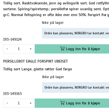
Tidlig sort. Rasktvoksende, jevn og avlingsrik sort. God rotfyll
sortene. Spiring/spiretemp.: persillefrø spirer uvanlig sent. O
gr.C. Normal feltspiring er ofte ikke mer enn 50%. forspirt frø 
Ikke på lager
Ordre kan plasseres, NORGRO tar kontakt ve
193-149124
-
+
Logg inn for å kjøpe
PERSILLEROT EAGLE FORSPIRT UBEISET
Tidlig sort Lange, glatte røtter God farge
Ikke på lager
Ordre kan plasseres, NORGRO tar kontakt ve
193-149165
-
+
Logg inn for å kjøpe