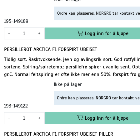
Ordre kan plasseres, NORGRO tar kontakt ve
193-149189
-
+
Logg inn for å kjøpe
PERSILLEROT ARCTICA F1 FORSPIRT UBEISET
Tidlig sort. Rasktvoksende, jevn og avlingsrik sort. God rotfyll
sortene. Spiring/spiretemp.: persillefrø spirer uvanlig sent. O
gr.C. Normal feltspiring er ofte ikke mer enn 50%. forspirt frø 
Ikke på lager
Ordre kan plasseres, NORGRO tar kontakt ve
193-149122
-
+
Logg inn for å kjøpe
PERSILLEROT ARCTICA F1 FORSPIRT UBEISET PILLER