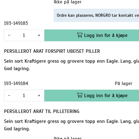
Ikke på lager
Ordre kan plasseres, NORGRO tar kontakt ve
193-149183
-
+
Logg inn for å kjøpe
PERSILLEROT ARAT FORSPIRT UBEISET PILLER
Sein sort Kraftigere gress og grovere topp enn Eagle. Lang, glat
God lagring.
193-149184
På lager
-
+
Logg inn for å kjøpe
PERSILLEROT ARAT TIL PILLETERING
Sein sort Kraftigere gress og grovere topp enn Eagle. Lang, glat
God lagring.
Ikke på lager