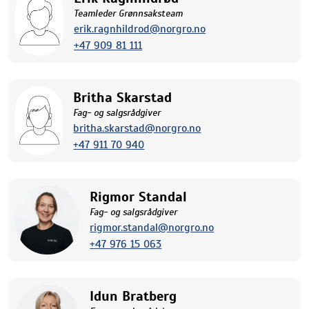
Teamleder Grønnsaksteam
erik.ragnhildrod@norgro.no
+47 909 81 111
Britha Skarstad
Fag- og salgsrådgiver
britha.skarstad@norgro.no
+47 911 70 940
Rigmor Standal
Fag- og salgsrådgiver
rigmor.standal@norgro.no
+47 976 15 063
Idun Bratberg