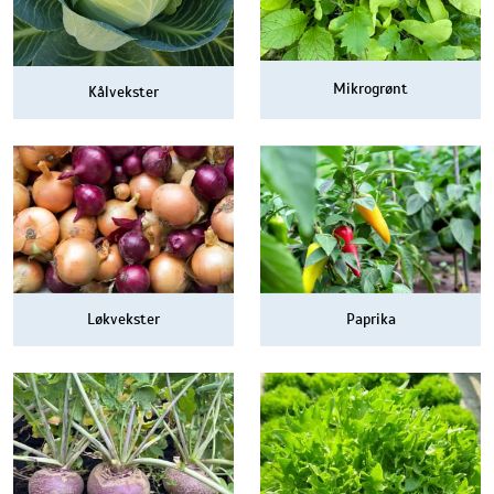
Mikrogrønt
Kålvekster
Løkvekster
Paprika