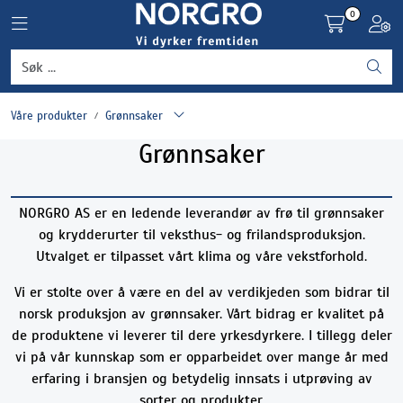
Skip to main content
0
Toggle navigation
Toggl
Grønnsaker
Våre produkter
Grønnsaker
Settepotet og setteløk
Grønnsaker
Frukt og bær
NORGRO AS er en ledende leverandør av frø til grønnsaker
Plantevern og nyttedyr
og krydderurter til veksthus- og frilandsproduksjon.
Utvalget er tilpasset vårt klima og våre vekstforhold.
Blomster, potter og brett
Vi er stolte over å være en del av verdikjeden som bidrar til
norsk produksjon av grønnsaker. Vårt bidrag er kvalitet på
Driftsmidler
de produktene vi leverer til dere yrkesdyrkere. I tillegg deler
vi på vår kunnskap som er opparbeidet over mange år med
erfaring i bransjen og betydelig innsats i utprøving av
sorter og produkter.