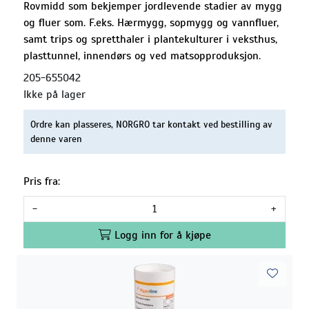
Rovmidd som bekjemper jordlevende stadier av mygg
og fluer som. F.eks. Hærmygg, sopmygg og vannfluer,
samt trips og spretthaler i plantekulturer i veksthus,
plasttunnel, innendørs og ved matsopproduksjon.
205-655042
Ikke på lager
Ordre kan plasseres, NORGRO tar kontakt ved bestilling av
denne varen
Pris fra:
-
+
Logg inn for å kjøpe