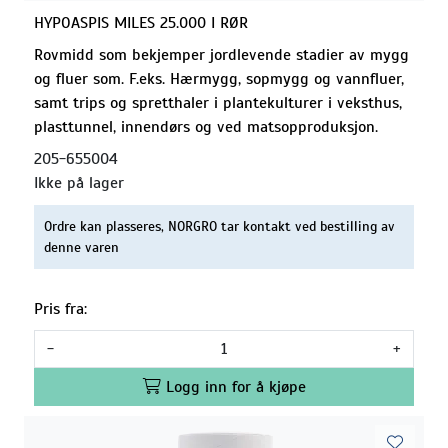
HYPOASPIS MILES 25.000 I RØR
Rovmidd som bekjemper jordlevende stadier av mygg
og fluer som. F.eks. Hærmygg, sopmygg og vannfluer,
samt trips og spretthaler i plantekulturer i veksthus,
plasttunnel, innendørs og ved matsopproduksjon.
205-655004
Ikke på lager
Ordre kan plasseres, NORGRO tar kontakt ved bestilling av
denne varen
Pris fra:
-
+
Logg inn for å kjøpe