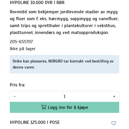
HYPOLINE 10.000 DYR I RØR
Rovmidd som bekjemper jordlevende stadier av mygg
og fluer som f. eks. hærmygg, soppmygg og vannfluer,
samt trips og spretthaler i plantekulturer i veksthus,
plasttunnel, innendørs og ved matsopproduksjon.
205-655707
Ikke på lager
Ordre kan plasseres, NORGRO tar kontakt ved bestilling av
denne varen
Pris fra:
-
+
Logg inn for å kjøpe
HYPOLINE 125.000 I POSE