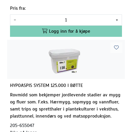
Pris fra:
-
+
Logg inn for å kjøpe
HYPOASPIS SYSTEM 125.000 I BØTTE
Rovmidd som bekjemper jordlevende stadier av mygg
og fluer som. F.eks. Hærmygg, sopmygg og vannfluer,
samt trips og spretthaler i plantekulturer i veksthus,
plasttunnel, innendørs og ved matsopproduksjon.
205-655047