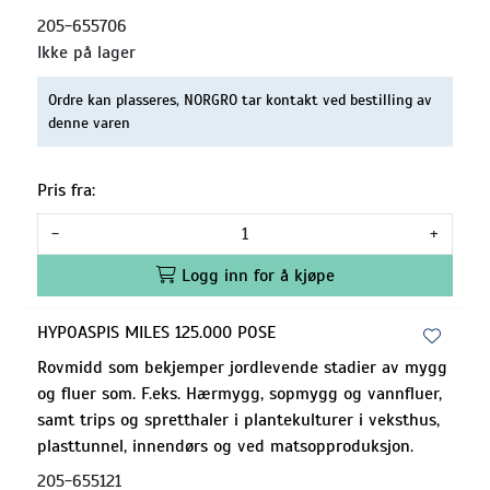
205-655706
Ikke på lager
Ordre kan plasseres, NORGRO tar kontakt ved bestilling av
denne varen
Pris fra:
-
+
Logg inn for å kjøpe
HYPOASPIS MILES 125.000 POSE
Rovmidd som bekjemper jordlevende stadier av mygg
og fluer som. F.eks. Hærmygg, sopmygg og vannfluer,
samt trips og spretthaler i plantekulturer i veksthus,
plasttunnel, innendørs og ved matsopproduksjon.
205-655121