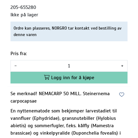
205-655280
Ikke på lager
Ordre kan plasseres, NORGRO tar kontakt ved bestilling av
denne varen
Pris fra:
-
+
Logg inn for å kjøpe
Se merknad! NEMACARP 50 MILL. Steinernema
carpocapsae
En nyttenematode som bekjemper larvestadiet til
vannfluer (Ephydridae), gransnutebiller (Hylobius
abietis) og sommerfugler, f.eks. kålfly (Mamestra
brassicae) og vinkelpyralide (Duponchelia fovealis) i