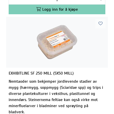
Logg inn for å kjøpe
EXHIBITLINE SF 250 MILL (5X50 MILL)
Nemtaoder som bekjemper jordlevende stadier av
mygg (hærmygg, soppmygg (Sciaridae spp) og trips i
diverse plantekulturer i veksthus, plasttunnel og
innendørs. Steinernema feltiae kan også virke mot
minerfluelarver i bladminer ved sprøyting på
bladverk.