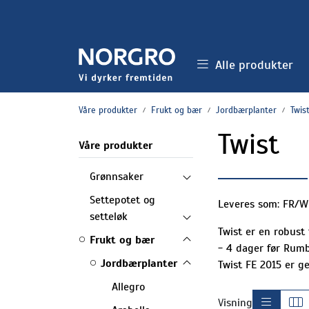
Skip to main content
Alle produkter
Våre produkter
Frukt og bær
Jordbærplanter
Twis
Twist
Våre produkter
Grønnsaker
Settepotet og
Leveres som: FR/
setteløk
Twist er en robust
Frukt og bær
- 4 dager før Rumb
Jordbærplanter
Twist FE 2015 er g
Allegro
Visning