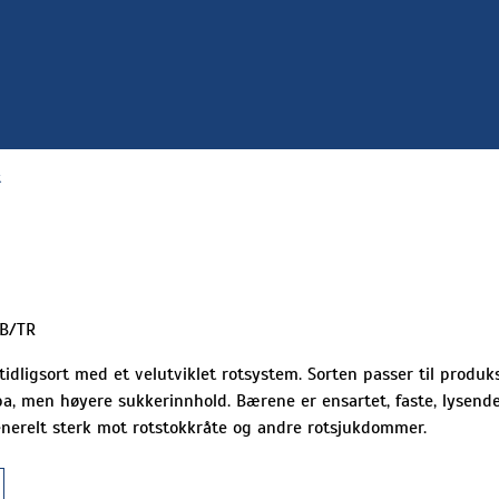
t
WB/TR
 tidligsort med et velutviklet rotsystem. Sorten passer til produ
a, men høyere sukkerinnhold. Bærene er ensartet, faste, lysend
enerelt sterk mot rotstokkråte og andre rotsjukdommer.