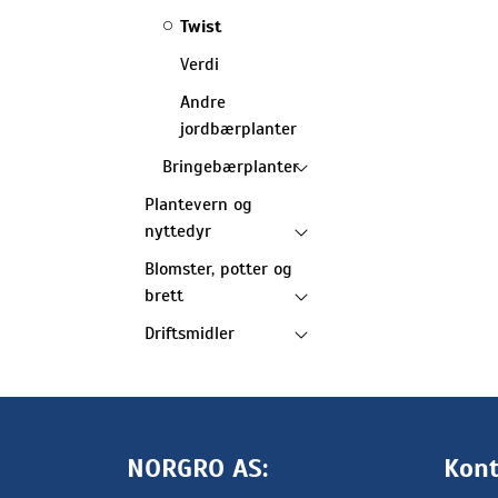
Twist
Verdi
Andre
jordbærplanter
Bringebærplanter
Plantevern og
nyttedyr
Blomster, potter og
brett
Driftsmidler
NORGRO AS:
Kont