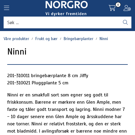
Skip to main content
0
Toggle navigation
Toggl
Grønnsaker
Våre produkter
Frukt og bær
Bringebærplanter
Ninni
Settepotet og setteløk
Ninni
Frukt og bær
Plantevern og nyttedyr
201-310011 bringebærplante 8 cm Jiffy
201-310021 Pluggplante 5 cm
Blomster, potter og brett
Ninni er en smakfull sort som egner seg godt til
friskkonsum. Bærene er mørkere enn Glen Ample, men
Driftsmidler
faste og tåler godt transport og lagring. Ninni modner 7
- 10 dager senere enn Glen Ample og årsskuddene har
noe torner. Ninni er relativt froststerk, og den er sterk
mot bladmidd. I avlingsforsøk er bærene noe mindre enn