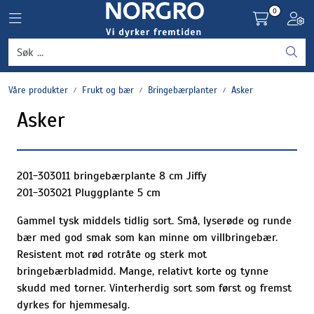
Skip to main content
0
Toggle navigation
Toggl
Grønnsaker
Våre produkter
Frukt og bær
Bringebærplanter
Asker
Settepotet og setteløk
Asker
Frukt og bær
Plantevern og nyttedyr
201-303011 bringebærplante 8 cm Jiffy
201-303021 Pluggplante 5 cm
Blomster, potter og brett
Gammel tysk middels tidlig sort. Små, lyserøde og runde
bær med god smak som kan minne om villbringebær.
Driftsmidler
Resistent mot rød rotråte og sterk mot
bringebærbladmidd. Mange, relativt korte og tynne
skudd med torner. Vinterherdig sort som først og fremst
dyrkes for hjemmesalg.