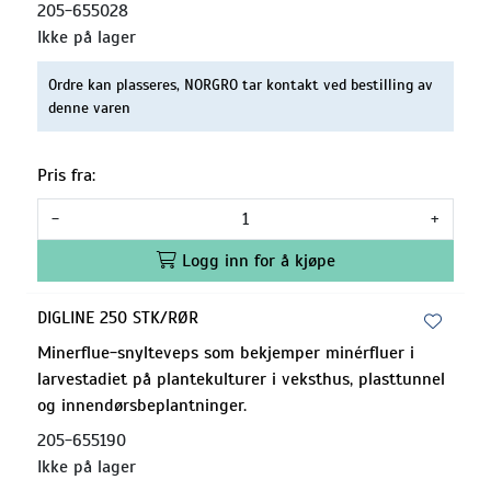
205-655028
Ikke på lager
Ordre kan plasseres, NORGRO tar kontakt ved bestilling av
denne varen
Pris fra:
-
+
Logg inn for å kjøpe
DIGLINE 250 STK/RØR
Minerflue-snylteveps som bekjemper minérfluer i
larvestadiet på plantekulturer i veksthus, plasttunnel
og innendørsbeplantninger.
205-655190
Ikke på lager