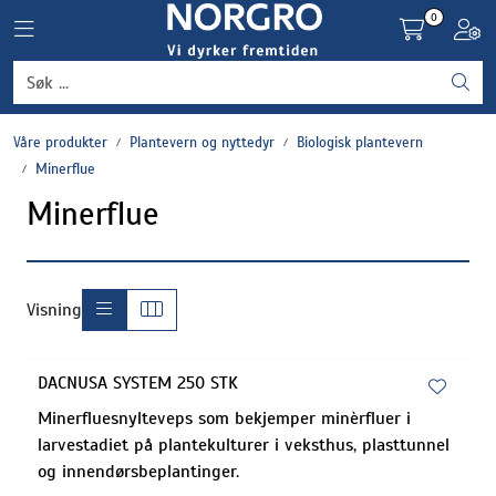
Skip to main content
0
Toggle navigation
Toggl
Grønnsaker
Våre produkter
Plantevern og nyttedyr
Biologisk plantevern
Settepotet og setteløk
Minerflue
Minerflue
Frukt og bær
Plantevern og nyttedyr
Visning
Blomster, potter og brett
DACNUSA SYSTEM 250 STK
Driftsmidler
Minerfluesnylteveps som bekjemper minèrfluer i
larvestadiet på plantekulturer i veksthus, plasttunnel
og innendørsbeplantinger.