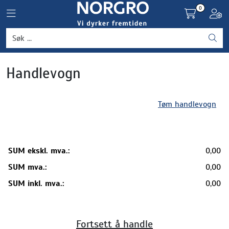
Skip to main content
0
Toggle navigation
Toggl
Grønnsaker
Handlevogn
Settepotet og setteløk
Frukt og bær
Tøm handlevogn
Plantevern og nyttedyr
SUM ekskl. mva.:
0,00
Blomster, potter og brett
SUM mva.:
0,00
Driftsmidler
SUM inkl. mva.:
0,00
Fortsett å handle