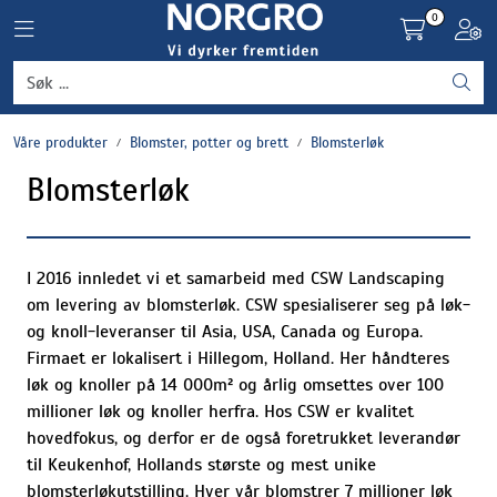
Skip to main content
0
Toggle navigation
Toggl
Grønnsaker
Våre produkter
Blomster, potter og brett
Blomsterløk
Settepotet og setteløk
Blomsterløk
Frukt og bær
Plantevern og nyttedyr
I 2016 innledet vi et samarbeid med CSW Landscaping
om levering av blomsterløk. CSW spesialiserer seg på løk-
og knoll-leveranser til Asia, USA, Canada og Europa.
Blomster, potter og brett
Firmaet er lokalisert i Hillegom, Holland. Her håndteres
løk og knoller på 14 000m² og årlig omsettes over 100
Driftsmidler
millioner løk og knoller herfra. Hos CSW er kvalitet
hovedfokus, og derfor er de også foretrukket leverandør
til Keukenhof, Hollands største og mest unike
blomsterløkutstilling. Hver vår blomstrer 7 millioner løk