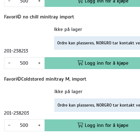
-
+
Logg inn for å kjøpe
Favori© no chill minitray import
Ikke på lager
Ordre kan plasseres, NORGRO tar kontakt ve
201-238213
-
+
Logg inn for å kjøpe
Favori©Coldstored minitray M, import
Ikke på lager
Ordre kan plasseres, NORGRO tar kontakt ve
201-238203
-
+
Logg inn for å kjøpe