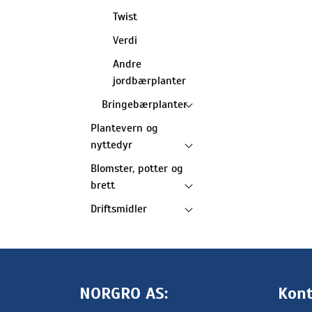
Twist
Verdi
Andre
jordbærplanter
Bringebærplanter
Plantevern og
nyttedyr
Blomster, potter og
brett
Driftsmidler
NORGRO AS:
Kont