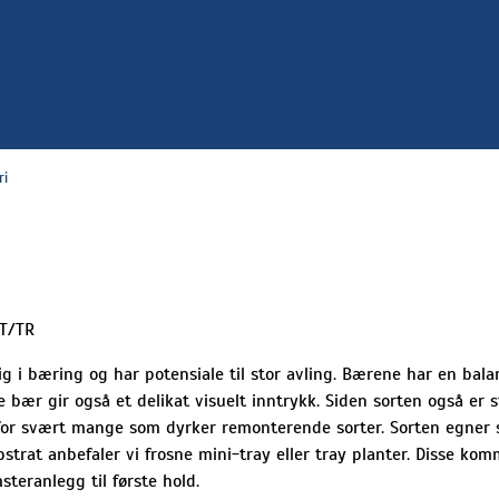
ri
T/TR
ig i bæring og har potensiale til stor avling. Bærene har en ba
e bær gir også et delikat visuelt inntrykk. Siden sorten også e
g for svært mange som dyrker remonterende sorter. Sorten egner s
bstrat anbefaler vi frosne mini-tray eller tray planter. Disse ko
teranlegg til første hold.