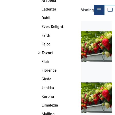
Arabella
Cadenza
Visning
Dahli
Eves Delight
Faith
Falco
Favori
Flair
Florence
Glede
Jenkka
Korona
Limalexia
Malling