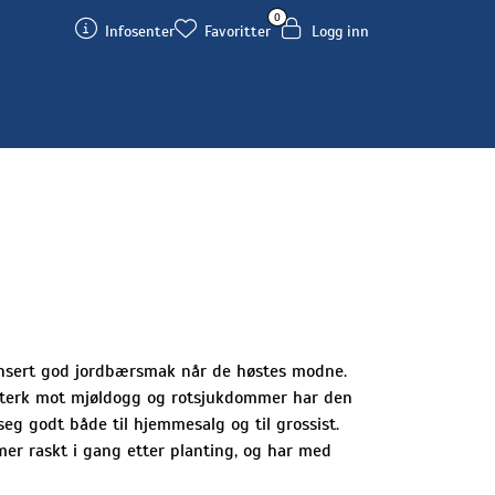
0
Infosenter
Favoritter
Logg inn
lansert god jordbærsmak når de høstes modne.
r sterk mot mjøldogg og rotsjukdommer har den
eg godt både til hjemmesalg og til grossist.
mmer raskt i gang etter planting, og har med