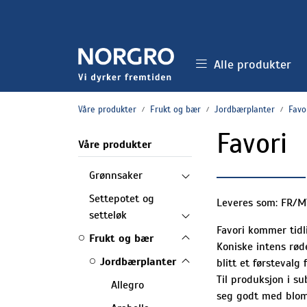
Skip to main content
Alle produkter
Våre produkter
Frukt og bær
Jordbærplanter
Favo
Favori
Våre produkter
Grønnsaker
Settepotet og
Leveres som: FR/M
setteløk
Favori kommer tidl
Frukt og bær
Koniske intens rød
Jordbærplanter
blitt et førsteval
Til produksjon i su
Allegro
seg godt med bloms