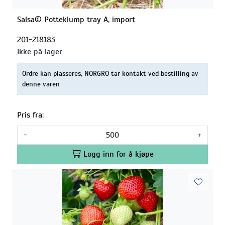
Salsa© Potteklump tray A, import
201-218183
Ikke på lager
Ordre kan plasseres, NORGRO tar kontakt ved bestilling av
denne varen
Pris fra:
-
+
Logg inn for å kjøpe