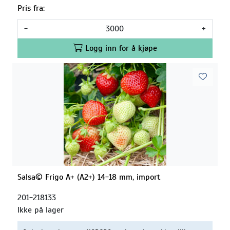
Pris fra:
-
+
Logg inn for å kjøpe
Salsa© Frigo A+ (A2+) 14-18 mm, import
201-218133
Ikke på lager