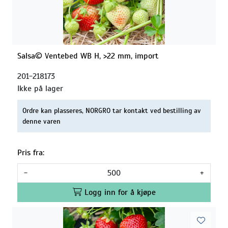
Salsa© Ventebed WB H, >22 mm, import
201-218173
Ikke på lager
Ordre kan plasseres, NORGRO tar kontakt ved bestilling av
denne varen
Pris fra:
-
+
Logg inn for å kjøpe