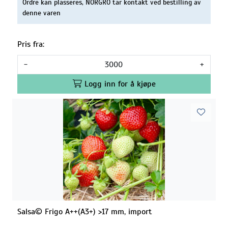
Ordre kan plasseres, NORGRO tar kontakt ved bestilling av
denne varen
Pris fra:
-
+
Logg inn for å kjøpe
Salsa© Frigo A++(A3+) >17 mm, import