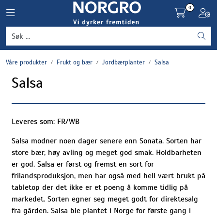
Skip to main content
0
Toggle navigation
Toggl
Grønnsaker
Våre produkter
Frukt og bær
Jordbærplanter
Salsa
Settepotet og setteløk
Salsa
Frukt og bær
Plantevern og nyttedyr
Leveres som: FR/WB
Salsa modner noen dager senere enn Sonata. Sorten har
Blomster, potter og brett
store bær, høy avling og meget god smak. Holdbarheten
er god. Salsa er først og fremst en sort for
Driftsmidler
frilandsproduksjon, men har også med hell vært brukt på
tabletop der det ikke er et poeng å komme tidlig på
markedet. Sorten egner seg meget godt for direktesalg
fra gården. Salsa ble plantet i Norge for første gang i