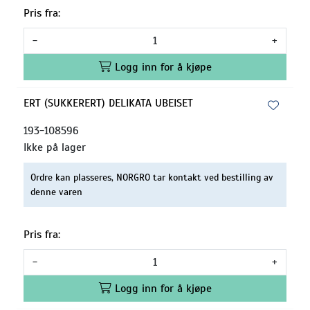
Pris fra:
-
+
Logg inn for å kjøpe
ERT (SUKKERERT) DELIKATA UBEISET
193-108596
Ikke på lager
Ordre kan plasseres, NORGRO tar kontakt ved bestilling av
denne varen
Pris fra:
-
+
Logg inn for å kjøpe