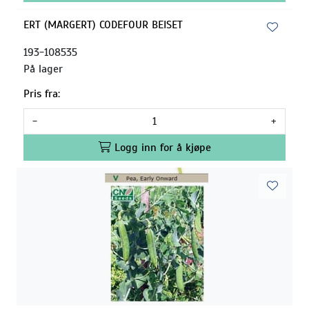
ERT (MARGERT) CODEFOUR BEISET
193-108535
På lager
Pris fra:
-
+
Logg inn for å kjøpe