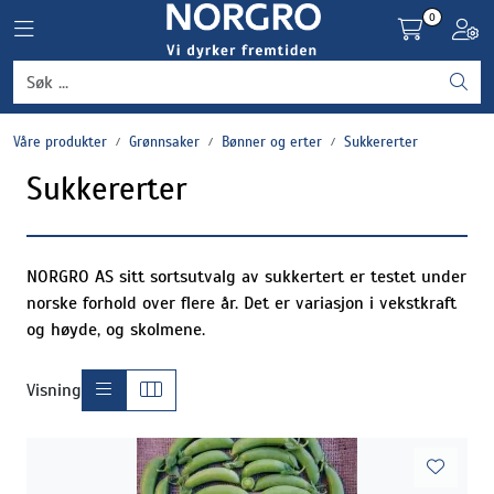
Skip to main content
0
Toggle navigation
Toggl
Grønnsaker
Våre produkter
Grønnsaker
Bønner og erter
Sukkererter
Settepotet og setteløk
Sukkererter
Frukt og bær
Plantevern og nyttedyr
NORGRO AS sitt sortsutvalg av sukkertert er testet under
norske forhold over flere år. Det er variasjon i vekstkraft
og høyde, og skolmene.
Blomster, potter og brett
Visning
Driftsmidler