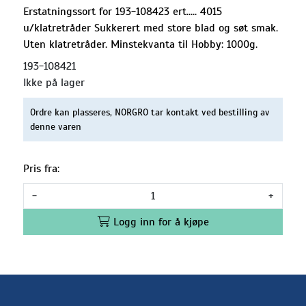
Erstatningssort for 193-108423 ert..... 4015
u/klatretråder Sukkerert med store blad og søt smak.
Uten klatretråder. Minstekvanta til Hobby: 1000g.
193-108421
Ikke på lager
Ordre kan plasseres, NORGRO tar kontakt ved bestilling av
denne varen
Pris fra:
-
+
Logg inn for å kjøpe