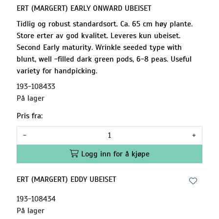
ERT (MARGERT) EARLY ONWARD UBEISET
Tidlig og robust standardsort. Ca. 65 cm høy plante.
Store erter av god kvalitet. Leveres kun ubeiset.
Second Early maturity. Wrinkle seeded type with
blunt, well -filled dark green pods, 6-8 peas. Useful
variety for handpicking.
193-108433
På lager
Pris fra:
-
+
Logg inn for å kjøpe
ERT (MARGERT) EDDY UBEISET
193-108434
På lager