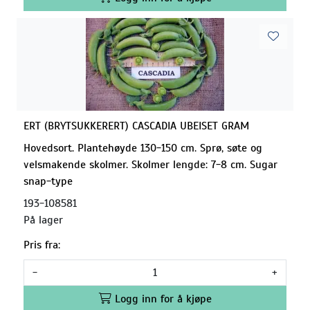
ERT (BRYTSUKKERERT) CASCADIA UBEISET GRAM
Hovedsort. Plantehøyde 130-150 cm. Sprø, søte og
velsmakende skolmer. Skolmer lengde: 7-8 cm. Sugar
snap-type
193-108581
På lager
Pris fra:
-
+
Logg inn for å kjøpe