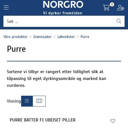
Skip to main content
0
Toggle navigation
Toggl
Grønnsaker
Våre produkter
Grønnsaker
Løkvekster
Purre
Settepotet og setteløk
Purre
Frukt og bær
Plantevern og nyttedyr
Sortene vi tilbyr er rangert etter tidlighet slik at
tilpassing til eget dyrkingsområde og marked kan
vurderes.
Blomster, potter og brett
Visning
Driftsmidler
PURRE BATTER F1 UBEISET PILLER