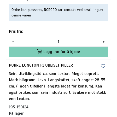
Ordre kan plasseres, NORGRO tar kontakt ved bestilling av
denne varen
Pris fra:
-
+
Logg inn for å kjøpe
PURRE LONGTON F1 UBEISET PILLER
Sein. Utviklingstid ca. som Lexton. Meget opprett.
Mørk blågrønn. Jevn. Langskaftet, skaftlengde: 28-35
cm. (i noen tilfeller i lengste laget for konsum). Kan
også brukes som sein industrisort. Svakere mot stokk
enn Lexton.
193-150124
På lager