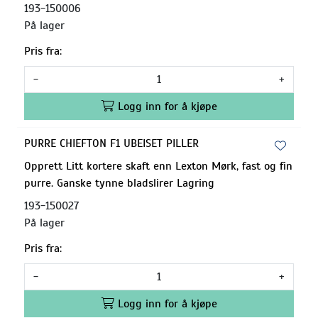
193-150006
På lager
Pris fra:
-
+
Logg inn for å kjøpe
PURRE CHIEFTON F1 UBEISET PILLER
Opprett Litt kortere skaft enn Lexton Mørk, fast og fin
purre. Ganske tynne bladslirer Lagring
193-150027
På lager
Pris fra:
-
+
Logg inn for å kjøpe