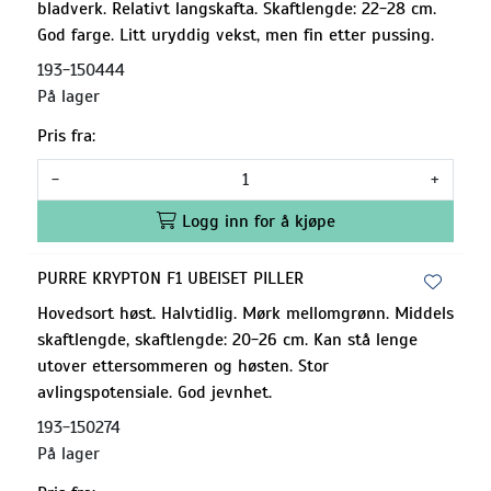
bladverk. Relativt langskafta. Skaftlengde: 22-28 cm.
God farge. Litt uryddig vekst, men fin etter pussing.
193-150444
På lager
Pris fra:
-
+
Logg inn for å kjøpe
PURRE KRYPTON F1 UBEISET PILLER
Hovedsort høst. Halvtidlig. Mørk mellomgrønn. Middels
skaftlengde, skaftlengde: 20-26 cm. Kan stå lenge
utover ettersommeren og høsten. Stor
avlingspotensiale. God jevnhet.
193-150274
På lager