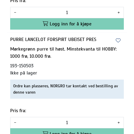
Pris fra:
-
+
Logg inn for å kjøpe
PURRE LANCELOT FORSPIRT UBEISET PRES
Mørkegrønn purre til høst. Minstekvanta til HOBBY:
1000 frø, 10.000 frø.
193-150503
Ikke på lager
Ordre kan plasseres, NORGRO tar kontakt ved bestilling av
denne varen
Pris fra:
-
+
Logg inn for å kjøpe