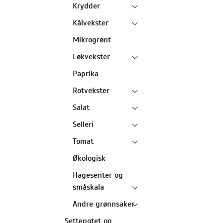
Krydder
Kålvekster
Mikrogrønt
Løkvekster
Paprika
Rotvekster
Salat
Selleri
Tomat
Økologisk
Hagesenter og
småskala
Andre grønnsaker
Settepotet og