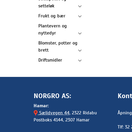
setteløk
Frukt og bær
Plantevern og
nyttedyr
Blomster, potter og
brett
Driftsmidler
NORGRO AS:
Kont
Hamar:
Sælidvegen 44
, 2322 Ridabu
Åpning
Postboks 4144, 2307 Hamar
Tlf: 32