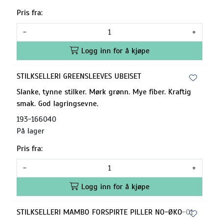
Pris fra:
-
+
Logg inn for å kjøpe
STILKSELLERI GREENSLEEVES UBEISET
Slanke, tynne stilker. Mørk grønn. Mye fiber. Kraftig
smak. God lagringsevne.
193-166040
På lager
Pris fra:
-
+
Logg inn for å kjøpe
STILKSELLERI MAMBO FORSPIRTE PILLER NO-ØKO-01