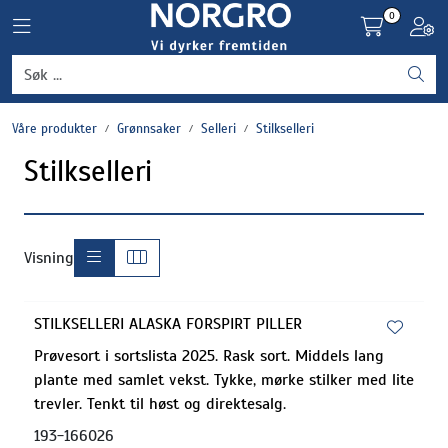
Skip to main content
0
Toggle navigation
Toggl
Grønnsaker
Våre produkter
Grønnsaker
Selleri
Stilkselleri
Settepotet og setteløk
Stilkselleri
Frukt og bær
Plantevern og nyttedyr
Visning
Blomster, potter og brett
STILKSELLERI ALASKA FORSPIRT PILLER
Prøvesort i sortslista 2025. Rask sort. Middels lang
Driftsmidler
plante med samlet vekst. Tykke, mørke stilker med lite
trevler. Tenkt til høst og direktesalg.
193-166026