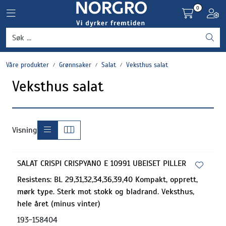
Skip to main content
0
Toggle navigation
Toggl
Grønnsaker
Våre produkter
Grønnsaker
Salat
Veksthus salat
Settepotet og setteløk
Veksthus salat
Frukt og bær
Plantevern og nyttedyr
Visning
Blomster, potter og brett
SALAT CRISPI CRISPYANO E 10991 UBEISET PILLER
Resistens: BL 29,31,32,34,36,39,40 Kompakt, opprett,
Driftsmidler
mørk type. Sterk mot stokk og bladrand. Veksthus,
hele året (minus vinter)
193-158404