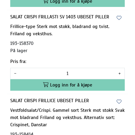
Logg inn for å kjøpe
SALAT CRISPI FRILLASTI SV 1403 UBEISET PILLER
Frillice-type Sterk mot stokk, bladrand og tvist.
Friland og veksthus.
193-158370
På lager
Pris fra:
-
+
Logg inn for å kjøpe
SALAT CRISPI FRILLICE UBEISET PILLER
Vestfoldsalat/Crispi. Gammel sort Sterk mot stokk Svak
mot bladrand Friland og veksthus. Alternativ sort:
Crispinet, Danstar
193-158414