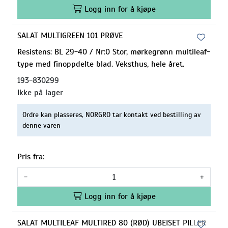
Logg inn for å kjøpe
SALAT MULTIGREEN 101 PRØVE
Resistens: BL 29-40 / Nr:0 Stor, mørkegrønn multileaf-
type med finoppdelte blad. Veksthus, hele året.
193-830299
Ikke på lager
Ordre kan plasseres, NORGRO tar kontakt ved bestilling av
denne varen
Pris fra:
-
+
Logg inn for å kjøpe
SALAT MULTILEAF MULTIRED 80 (RØD) UBEISET PILLER