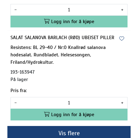
-
+
Logg inn for å kjøpe
SALAT SALANOVA BARLACH (RØD) UBEISET PILLER
Resistens: BL 29-40 / Nr:0 Knallrød salanova
hodesalat. Rundbladet. Helesesongen,
Friland/Hydrokultur.
193-163947
På lager
Pris fra:
-
+
Logg inn for å kjøpe
Vis flere