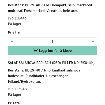
Resistens: BL 29-40 / Fol:1 Kompakt, sein, mørkerød
multileaf. Freskmarked. Veksthus, hele året.
193-158443
På lager
Pris fra:
-
+
Logg inn for å kjøpe
SALAT SALANOVA BARLACH (RØD) PILLER NO-ØKO-01
Resistens: BL 29-40 / Nr:0 Knallrød salanova
hodesalat. Rundbladet. Helesesongen,
Friland/Hydrokultur.
193-163948
På lager
Pris fra: