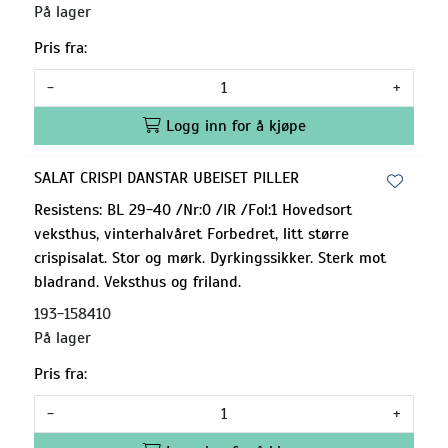
På lager
Pris fra:
-
+
Logg inn for å kjøpe
SALAT CRISPI DANSTAR UBEISET PILLER
Resistens: BL 29-40 /Nr:0 /IR /Fol:1 Hovedsort
veksthus, vinterhalvåret Forbedret, litt større
crispisalat. Stor og mørk. Dyrkingssikker. Sterk mot
bladrand. Veksthus og friland.
193-158410
På lager
Pris fra:
-
+