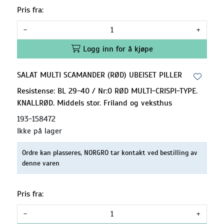
Pris fra:
-
+
Logg inn for å kjøpe
SALAT MULTI SCAMANDER (RØD) UBEISET PILLER
Resistense: BL 29-40 / Nr:0 RØD MULTI-CRISPI-TYPE.
KNALLRØD. Middels stor. Friland og veksthus
193-158472
Ikke på lager
Ordre kan plasseres, NORGRO tar kontakt ved bestilling av
denne varen
Pris fra:
-
+