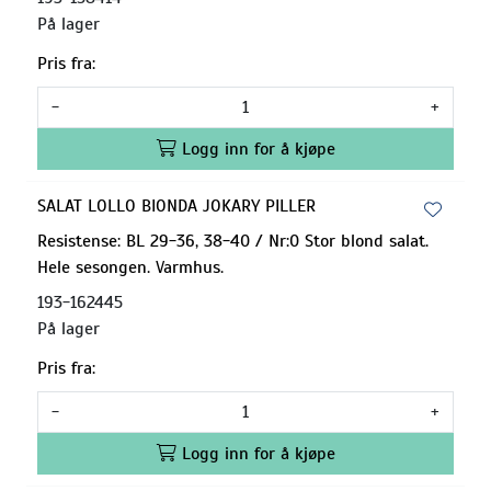
På lager
Pris fra:
-
+
Logg inn for å kjøpe
SALAT LOLLO BIONDA JOKARY PILLER
Resistense: BL 29-36, 38-40 / Nr:0 Stor blond salat.
Hele sesongen. Varmhus.
193-162445
På lager
Pris fra:
-
+
Logg inn for å kjøpe