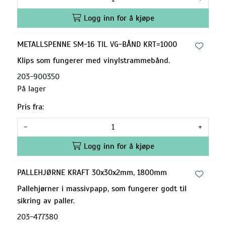
Logg inn for å kjøpe
METALLSPENNE SM-16 TIL VG-BÅND KRT=1000
Klips som fungerer med vinylstrammebånd.
203-900350
På lager
Pris fra:
-
+
Logg inn for å kjøpe
PALLEHJØRNE KRAFT 30x30x2mm, 1800mm
Pallehjørner i massivpapp, som fungerer godt til
sikring av paller.
203-477380