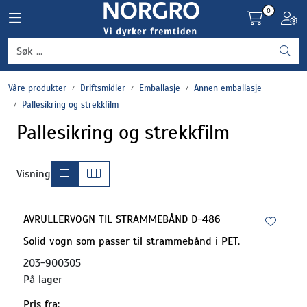
Skip to main content
0
Toggle navigation
Toggl
Grønnsaker
Våre produkter
Driftsmidler
Emballasje
Annen emballasje
Settepotet og setteløk
Pallesikring og strekkfilm
Pallesikring og strekkfilm
Frukt og bær
Plantevern og nyttedyr
Visning
Blomster, potter og brett
AVRULLERVOGN TIL STRAMMEBÅND D-486
Solid vogn som passer til strammebånd i PET.
Driftsmidler
203-900305
På lager
Pris fra: