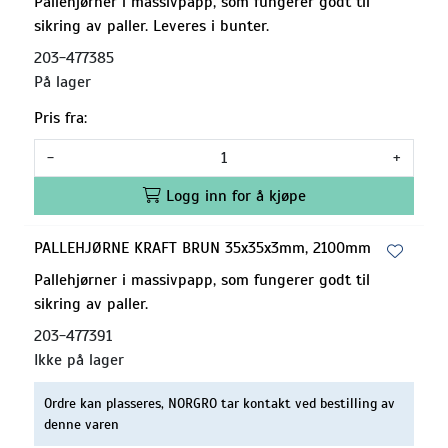
Pallehjørner i massivpapp, som fungerer godt til
sikring av paller. Leveres i bunter.
203-477385
På lager
Pris fra:
-
+
Logg inn for å kjøpe
PALLEHJØRNE KRAFT BRUN 35x35x3mm, 2100mm
Pallehjørner i massivpapp, som fungerer godt til
sikring av paller.
203-477391
Ikke på lager
Ordre kan plasseres, NORGRO tar kontakt ved bestilling av
denne varen