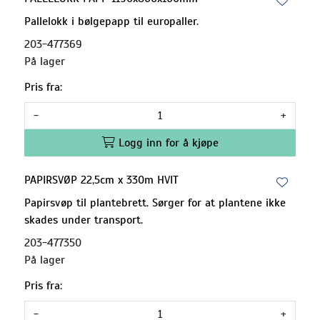
Pallelokk i bølgepapp til europaller.
203-477369
På lager
Pris fra:
-
+
Logg inn for å kjøpe
PAPIRSVØP 22,5cm x 330m HVIT
Papirsvøp til plantebrett. Sørger for at plantene ikke
skades under transport.
203-477350
På lager
Pris fra:
-
+