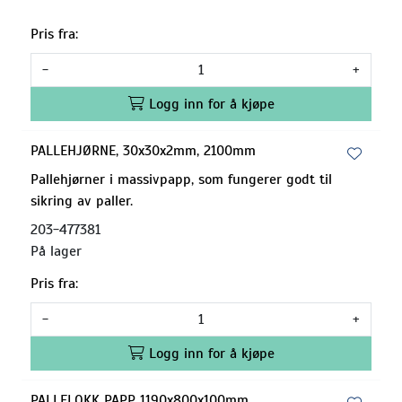
Pris fra:
-
+
Logg inn for å kjøpe
PALLEHJØRNE, 30x30x2mm, 2100mm
Pallehjørner i massivpapp, som fungerer godt til
sikring av paller.
203-477381
På lager
Pris fra:
-
+
Logg inn for å kjøpe
PALLELOKK PAPP 1190x800x100mm