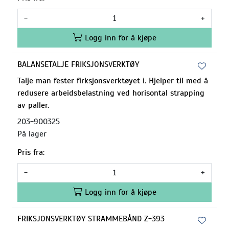
-
+
Logg inn for å kjøpe
BALANSETALJE FRIKSJONSVERKTØY
Talje man fester firksjonsverktøyet i. Hjelper til med å
redusere arbeidsbelastning ved horisontal strapping
av paller.
203-900325
På lager
Pris fra:
-
+
Logg inn for å kjøpe
FRIKSJONSVERKTØY STRAMMEBÅND Z-393