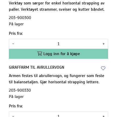
Verktøy som sørger for enkel horisontal strapping av
paller. Verktøyet strammer, sveiser og kutter båndet.
203-900300
På lager
Pris fra:
-
+
Logg inn for å kjøpe
GIRAFFARM TIL AVRULLERVOGN
Armen festes til abrullervogn, og fungerer som feste
til balansetaljen. Gjør horisontal strapping lettere.
203-900330
På lager
Pris fra:
-
+