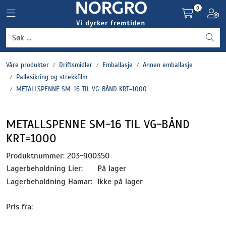
Skip to main content
0
Toggle navigation
Toggl
Grønnsaker
Våre produkter
Driftsmidler
Emballasje
Annen emballasje
Settepotet og setteløk
Pallesikring og strekkfilm
METALLSPENNE SM-16 TIL VG-BÅND KRT=1000
Frukt og bær
METALLSPENNE SM-16 TIL VG-BÅND
Plantevern og nyttedyr
KRT=1000
Blomster, potter og brett
Produktnummer:
203-900350
Lagerbeholdning Lier:
På lager
Driftsmidler
Lagerbeholdning Hamar:
Ikke på lager
Pris fra: