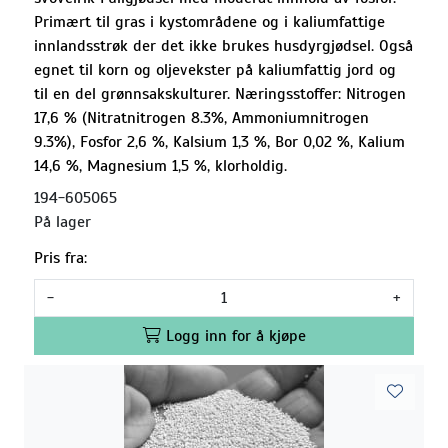
Primært til gras i kystområdene og i kaliumfattige
innlandsstrøk der det ikke brukes husdyrgjødsel. Også
egnet til korn og oljevekster på kaliumfattig jord og
til en del grønnsakskulturer. Næringsstoffer: Nitrogen
17,6 % (Nitratnitrogen 8.3%, Ammoniumnitrogen
9.3%), Fosfor 2,6 %, Kalsium 1,3 %, Bor 0,02 %, Kalium
14,6 %, Magnesium 1,5 %, klorholdig.
194-605065
På lager
Pris fra:
-
+
Logg inn for å kjøpe