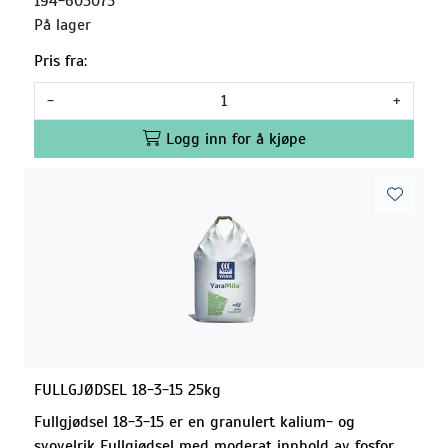
194-605075
På lager
Pris fra:
-
+
Logg inn for å kjøpe
FULLGJØDSEL 18-3-15 25kg
Fullgjødsel 18-3-15 er en granulert kalium- og
svovelrik Fullgjødsel med moderat innhold av fosfor.