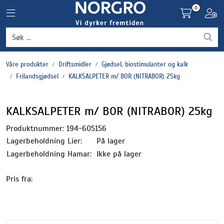
Skip to main content
0
Toggle navigation
Toggl
Grønnsaker
Våre produkter
Driftsmidler
Gjødsel, biostimulanter og kalk
Settepotet og setteløk
Frilandsgjødsel
KALKSALPETER m/ BOR (NITRABOR) 25kg
Frukt og bær
KALKSALPETER m/ BOR (NITRABOR) 25kg
Plantevern og nyttedyr
Produktnummer:
194-605156
Lagerbeholdning Lier:
På lager
Blomster, potter og brett
Lagerbeholdning Hamar:
Ikke på lager
Pris fra:
Driftsmidler