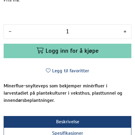
-
+
Logg inn for å kjøpe
Legg til favoritter
Minerflue-snylteveps som bekjemper minérfluer i
larvestadiet på plantekulturer i veksthus, plasttunnel og
innendørsbeplantninger.
Beskrivelse
Spesifikasjoner