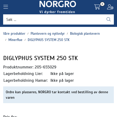
Skip to main content
0
Toggle navigation
Toggl
Grønnsaker
Våre produkter
Plantevern og nyttedyr
Biologisk plantevern
Settepotet og setteløk
Minerflue
DIGLYPHUS SYSTEM 250 STK
Frukt og bær
DIGLYPHUS SYSTEM 250 STK
Plantevern og nyttedyr
Produktnummer:
205-655029
Lagerbeholdning Lier:
Ikke på lager
Blomster, potter og brett
Lagerbeholdning Hamar:
Ikke på lager
Ordre kan plasseres, NORGRO tar kontakt ved bestilling av denne
Driftsmidler
varen
Pris fra: