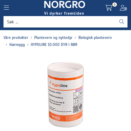
Skip to main content
0
Toggle navigation
Toggl
Grønnsaker
Våre produkter
Plantevern og nyttedyr
Biologisk plantevern
Settepotet og setteløk
Hærmygg
HYPOLINE 10.000 DYR I RØR
Frukt og bær
Plantevern og nyttedyr
Blomster, potter og brett
Driftsmidler