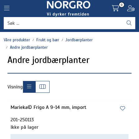
Skip to main content
0
Toggle navigation
Toggl
Grønnsaker
Våre produkter
Frukt og bær
Jordbærplanter
Settepotet og setteløk
Andre jordbærplanter
Andre jordbærplanter
Frukt og bær
Plantevern og nyttedyr
Visning
Blomster, potter og brett
Marieka© Frigo A 9-14 mm, import
Driftsmidler
201-250113
Ikke på lager