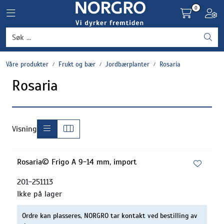
Skip to main content
0
Toggle navigation
Toggl
Grønnsaker
Våre produkter
Frukt og bær
Jordbærplanter
Rosaria
Settepotet og setteløk
Rosaria
Frukt og bær
Plantevern og nyttedyr
Visning
Blomster, potter og brett
Rosaria© Frigo A 9-14 mm, import
Driftsmidler
201-251113
Ikke på lager
Ordre kan plasseres, NORGRO tar kontakt ved bestilling av