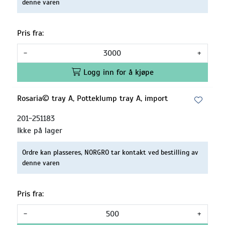
denne varen
Pris fra:
-
+
Logg inn for å kjøpe
Rosaria© tray A, Potteklump tray A, import
201-251183
Ikke på lager
Ordre kan plasseres, NORGRO tar kontakt ved bestilling av
denne varen
Pris fra:
-
+