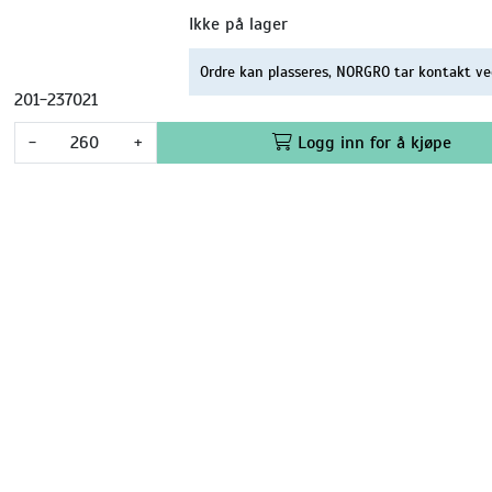
Ikke på lager
Ordre kan plasseres, NORGRO tar kontakt ve
201-237021
-
+
Logg inn for å kjøpe