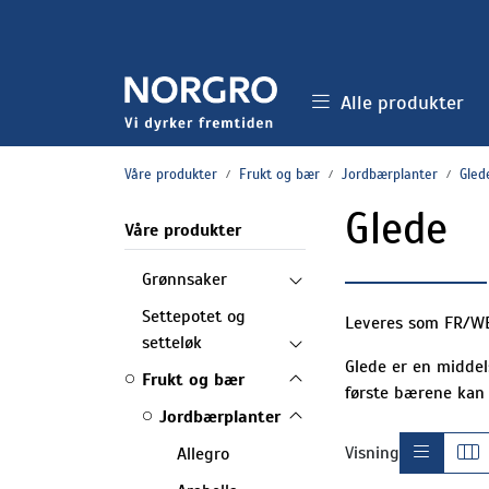
Skip to main content
Alle produkter
Våre produkter
Frukt og bær
Jordbærplanter
Gled
Glede
Våre produkter
Grønnsaker
Settepotet og
Leveres som FR/W
setteløk
Glede er en middel
Frukt og bær
første bærene kan 
Jordbærplanter
Visning
Allegro