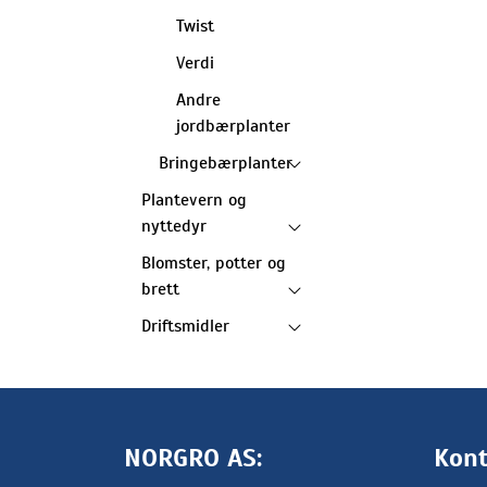
Twist
Verdi
Andre
jordbærplanter
Bringebærplanter
Plantevern og
nyttedyr
Blomster, potter og
brett
Driftsmidler
NORGRO AS:
Kont