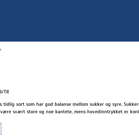
e
B/TR
s tidlig sort som har god balanse mellom sukker og syre. Sukkern
være svært store og noe kantete, mens hovedinntrykket er konis