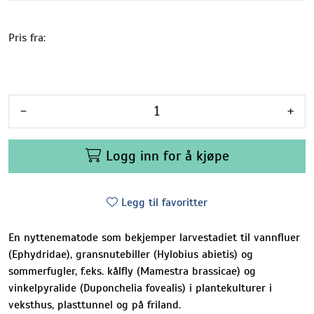
Pris fra:
-
+
Logg inn for å kjøpe
Legg til favoritter
En nyttenematode som bekjemper larvestadiet til vannfluer
(Ephydridae), gransnutebiller (Hylobius abietis) og
sommerfugler, f.eks. kålfly (Mamestra brassicae) og
vinkelpyralide (Duponchelia fovealis) i plantekulturer i
veksthus, plasttunnel og på friland.