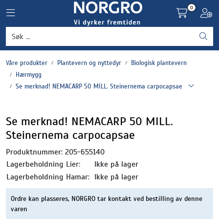
Skip to main content
0
Toggle navigation
Toggl
Grønnsaker
Våre produkter
Plantevern og nyttedyr
Biologisk plantevern
Settepotet og setteløk
Hærmygg
Se merknad! NEMACARP 50 MILL. Steinernema carpocapsae
Frukt og bær
Se merknad! NEMACARP 50 MILL.
Plantevern og nyttedyr
Steinernema carpocapsae
Blomster, potter og brett
Produktnummer:
205-655140
Lagerbeholdning Lier:
Ikke på lager
Driftsmidler
Lagerbeholdning Hamar:
Ikke på lager
Ordre kan plasseres, NORGRO tar kontakt ved bestilling av denne
varen