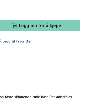
Logg inn for å kjøpe
Legg til favoritter
g faste skinnende røde bær. Det anbefales