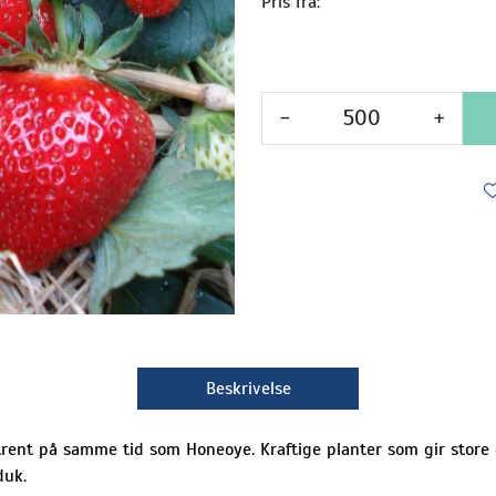
Pris fra:
-
+
Beskrivelse
nt på samme tid som Honeoye. Kraftige planter som gir store o
duk.