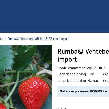
ba
Rumba© Ventebed WB M, 18-22 mm, import
Rumba© Ventebe
import
Produktnummer:
201-210163
Lagerbeholdning Lier:
Ikke
Lagerbeholdning Hamar:
Ikke
Ordre kan plasseres, NORGRO tar 