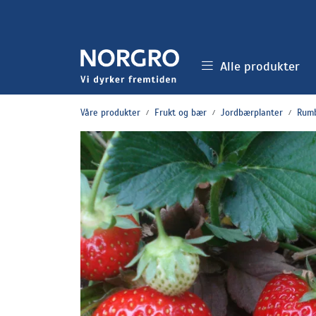
Skip to main content
Alle produkter
Våre produkter
Frukt og bær
Jordbærplanter
Rum