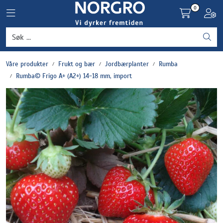
Skip to main content
0
Toggle navigation
Toggl
Grønnsaker
Våre produkter
Frukt og bær
Jordbærplanter
Rumba
Settepotet og setteløk
Rumba© Frigo A+ (A2+) 14-18 mm, import
Frukt og bær
Plantevern og nyttedyr
Blomster, potter og brett
Driftsmidler