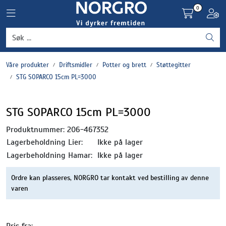
Skip to main content
0
Toggle navigation
Toggl
Grønnsaker
Våre produkter
Driftsmidler
Potter og brett
Støttegitter
Settepotet og setteløk
STG SOPARCO 15cm PL=3000
Frukt og bær
STG SOPARCO 15cm PL=3000
Plantevern og nyttedyr
Produktnummer:
206-467352
Lagerbeholdning Lier:
Ikke på lager
Blomster, potter og brett
Lagerbeholdning Hamar:
Ikke på lager
Ordre kan plasseres, NORGRO tar kontakt ved bestilling av denne
Driftsmidler
varen
Pris fra: