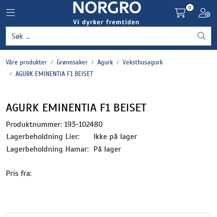
Skip to main content
0
Toggle navigation
Toggl
Grønnsaker
Våre produkter
Grønnsaker
Agurk
Veksthusagurk
Settepotet og setteløk
AGURK EMINENTIA F1 BEISET
Frukt og bær
AGURK EMINENTIA F1 BEISET
Plantevern og nyttedyr
Produktnummer:
193-102480
Lagerbeholdning Lier:
Ikke på lager
Blomster, potter og brett
Lagerbeholdning Hamar:
På lager
Pris fra:
Driftsmidler