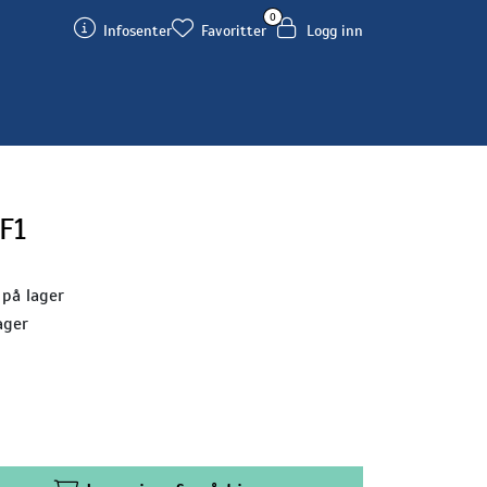
0
Infosenter
Favoritter
Logg inn
F1
 på lager
ager