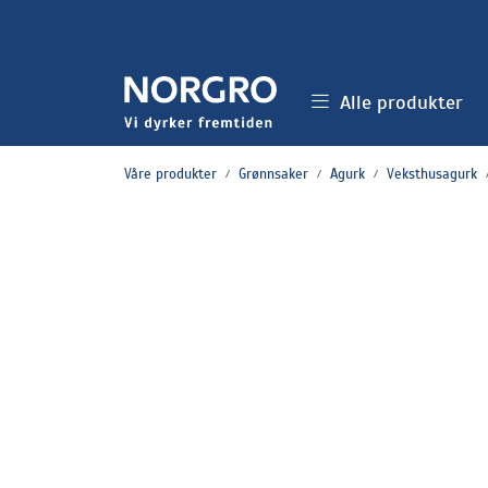
Skip to main content
Alle produkter
Våre produkter
Grønnsaker
Agurk
Veksthusagurk