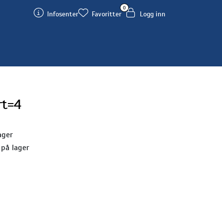
0
Infosenter
Favoritter
Logg inn
rt=4
ager
 på lager