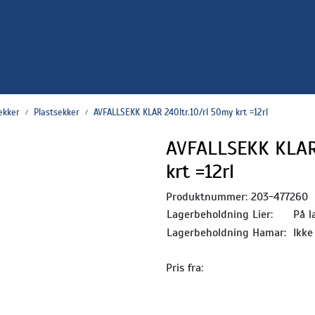
ekker
Plastsekker
AVFALLSEKK KLAR 240ltr.10/rl 50my krt =12rl
AVFALLSEKK KLAR 
krt =12rl
Produktnummer:
203-477260
Lagerbeholdning Lier:
På l
Lagerbeholdning Hamar:
Ikke
Pris fra: