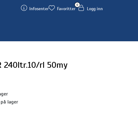
0
Infosenter
Favoritter
Logg inn
240ltr.10/rl 50my
ager
 på lager