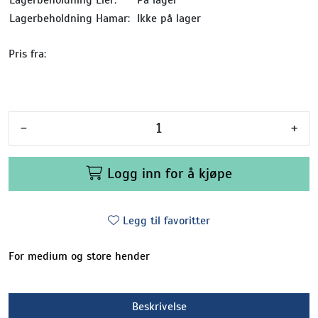
Lagerbeholdning Lier:
På lager
Lagerbeholdning Hamar:
Ikke på lager
Pris fra:
-
+
Logg inn for å kjøpe
Legg til favoritter
For medium og store hender
Beskrivelse