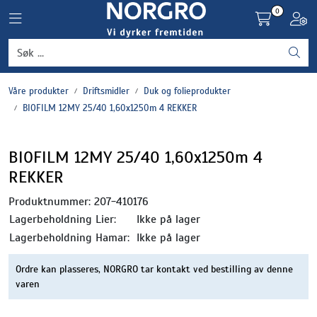
Skip to main content
0
Toggle navigation
Toggl
Grønnsaker
Våre produkter
Driftsmidler
Duk og folieprodukter
Settepotet og setteløk
BIOFILM 12MY 25/40 1,60x1250m 4 REKKER
Frukt og bær
BIOFILM 12MY 25/40 1,60x1250m 4
REKKER
Plantevern og nyttedyr
Produktnummer:
207-410176
Blomster, potter og brett
Lagerbeholdning Lier:
Ikke på lager
Lagerbeholdning Hamar:
Ikke på lager
Driftsmidler
Ordre kan plasseres, NORGRO tar kontakt ved bestilling av denne
varen