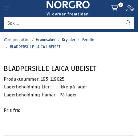
Skip to main content
0
Toggle navigation
Toggl
Grønnsaker
Våre produkter
Grønnsaker
Krydder
Persille
Settepotet og setteløk
BLADPERSILLE LAICA UBEISET
Frukt og bær
BLADPERSILLE LAICA UBEISET
Plantevern og nyttedyr
Produktnummer:
193-119025
Lagerbeholdning Lier:
Ikke på lager
Blomster, potter og brett
Lagerbeholdning Hamar:
På lager
Pris fra:
Driftsmidler