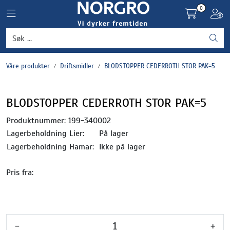
Skip to main content
0
Toggle navigation
Toggl
Grønnsaker
Våre produkter
Driftsmidler
BLODSTOPPER CEDERROTH STOR PAK=5
Settepotet og setteløk
Frukt og bær
BLODSTOPPER CEDERROTH STOR PAK=5
Produktnummer:
199-340002
Plantevern og nyttedyr
Lagerbeholdning Lier:
På lager
Lagerbeholdning Hamar:
Ikke på lager
Blomster, potter og brett
Pris fra:
Driftsmidler
-
+