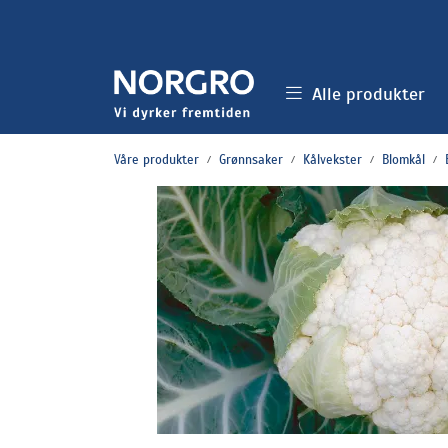
Skip to main content
Alle produkter
Våre produkter
Grønnsaker
Kålvekster
Blomkål