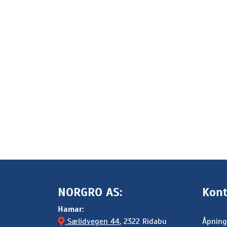
NORGRO AS:
Kont
Hamar:
Sælidvegen 44
, 2322 Ridabu
Åpning