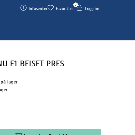
0
Infosenter
Favoritter
Logg inn
U F1 BEISET PRES
 på lager
ager