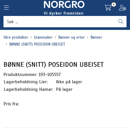
Skip to main content
0
Toggle navigation
Toggl
Grønnsaker
Våre produkter
Grønnsaker
Bønner og erter
Bønner
Settepotet og setteløk
BØNNE (SNITT) POSEIDON UBEISET
Frukt og bær
BØNNE (SNITT) POSEIDON UBEISET
Plantevern og nyttedyr
Produktnummer:
193-105557
Lagerbeholdning Lier:
Ikke på lager
Blomster, potter og brett
Lagerbeholdning Hamar:
På lager
Pris fra:
Driftsmidler