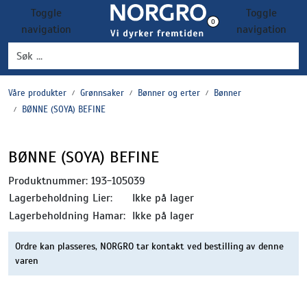
Skip to main content
Toggle
Toggle
0
navigation
navigation
Grønnsaker
Våre produkter
Grønnsaker
Bønner og erter
Bønner
Settepotet og setteløk
BØNNE (SOYA) BEFINE
Frukt og bær
BØNNE (SOYA) BEFINE
Plantevern og nyttedyr
Produktnummer:
193-105039
Lagerbeholdning Lier:
Ikke på lager
Blomster, potter og brett
Lagerbeholdning Hamar:
Ikke på lager
Driftsmidler
Ordre kan plasseres, NORGRO tar kontakt ved bestilling av denne
varen