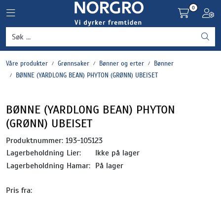
Skip to main content
0
Toggle navigation
Toggl
Grønnsaker
Våre produkter
Grønnsaker
Bønner og erter
Bønner
Settepotet og setteløk
BØNNE (YARDLONG BEAN) PHYTON (GRØNN) UBEISET
Frukt og bær
BØNNE (YARDLONG BEAN) PHYTON
(GRØNN) UBEISET
Plantevern og nyttedyr
Produktnummer:
193-105123
Blomster, potter og brett
Lagerbeholdning Lier:
Ikke på lager
Lagerbeholdning Hamar:
På lager
Driftsmidler
Pris fra: