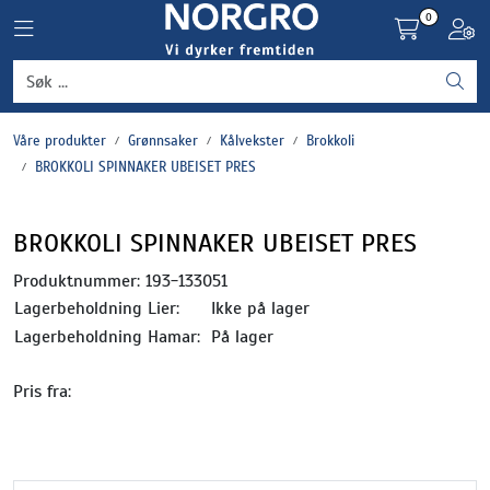
Skip to main content
0
Toggle navigation
Toggl
Grønnsaker
Våre produkter
Grønnsaker
Kålvekster
Brokkoli
Settepotet og setteløk
BROKKOLI SPINNAKER UBEISET PRES
Frukt og bær
BROKKOLI SPINNAKER UBEISET PRES
Plantevern og nyttedyr
Produktnummer:
193-133051
Lagerbeholdning Lier:
Ikke på lager
Blomster, potter og brett
Lagerbeholdning Hamar:
På lager
Pris fra:
Driftsmidler