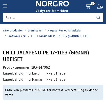
Skip to main content
0
Toggle navigation
Toggl
Grønnsaker
Våre produkter
Grønnsaker
Hagesenter og småskala
Settepotet og setteløk
Småskala chili
CHILI JALAPENO PE 17-1163 (GRØNN) UBEISET
Frukt og bær
CHILI JALAPENO PE 17-1163 (GRØNN)
UBEISET
Plantevern og nyttedyr
Produktnummer:
193-147062
Blomster, potter og brett
Lagerbeholdning Lier:
Ikke på lager
Lagerbeholdning Hamar:
Ikke på lager
Driftsmidler
Ordre kan plasseres, NORGRO tar kontakt ved bestilling av denne
varen