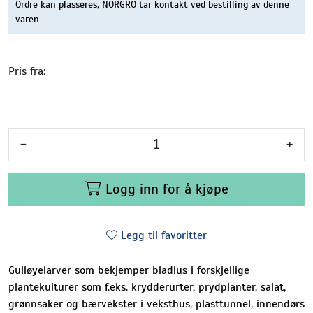
Ordre kan plasseres, NORGRO tar kontakt ved bestilling av denne
varen
Pris fra:
-
+
Logg inn for å kjøpe
Legg til favoritter
Gulløyelarver som bekjemper bladlus i forskjellige
plantekulturer som f.eks. krydderurter, prydplanter, salat,
grønnsaker og bærvekster i veksthus, plasttunnel, innendørs