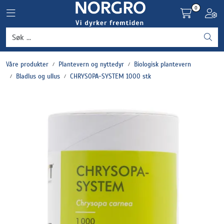
Skip to main content
0
Toggle navigation
Toggl
Grønnsaker
Våre produkter
Plantevern og nyttedyr
Biologisk plantevern
Settepotet og setteløk
Bladlus og ullus
CHRYSOPA-SYSTEM 1000 stk
Frukt og bær
Plantevern og nyttedyr
Blomster, potter og brett
Driftsmidler