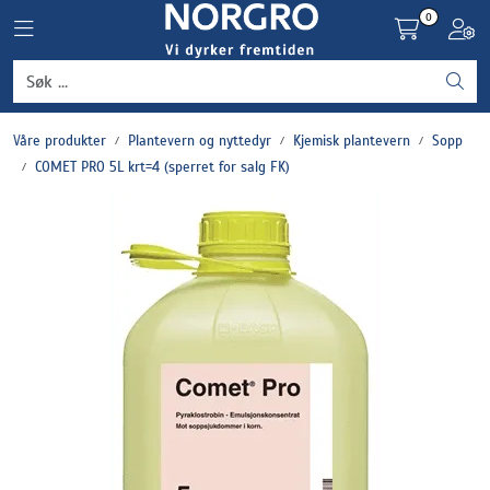
Skip to main content
0
Toggle navigation
Toggl
Grønnsaker
Våre produkter
Plantevern og nyttedyr
Kjemisk plantevern
Sopp
Settepotet og setteløk
COMET PRO 5L krt=4 (sperret for salg FK)
Frukt og bær
Plantevern og nyttedyr
Blomster, potter og brett
Driftsmidler